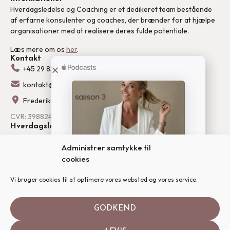
Hverdagsledelse og Coaching er et dedikeret team bestående
af erfarne konsulenter og coaches, der brænder for at hjælpe
organisationer med at realisere deres fulde potentiale.
Læs mere om os
her
.
Kontakt
+45 29 85 6200
kontakt@hverdagsledelseogcoaching.dk
Frederiksborggade 15, 2. og 3. etage, København K
CVR: 39882469
Hverdagsledelse
MasterClass Hverdagsledelse
Administrer samtykke til
Ledelse og team workshops
cookies
Oplæg og foredrag
Coaching
Vi bruger cookies til at optimere vores websted og vores service.
Hverdagsledercoaching forløb – leder i praksis
Medarbejdercoaching
Karrierecoaching og Outplacement
GODKEND
Wellbeing og stresscoaching